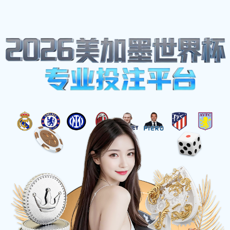
壹号娱乐
壹号娱乐
NG大舞台
让梦想在高清镜头下闪耀
壹号娱乐旗下NG大舞台是专业的素人 talents 竞技
平台。我们提供高清直播、实时比分、赛事聚合、
数据预测及深度社区服务。无论是唱歌、跳舞还是
花式足球，上传你的梦想视频，月冠军可获万元奖
金及卫视综艺直通车机会。加入我们，开启你的星
途。